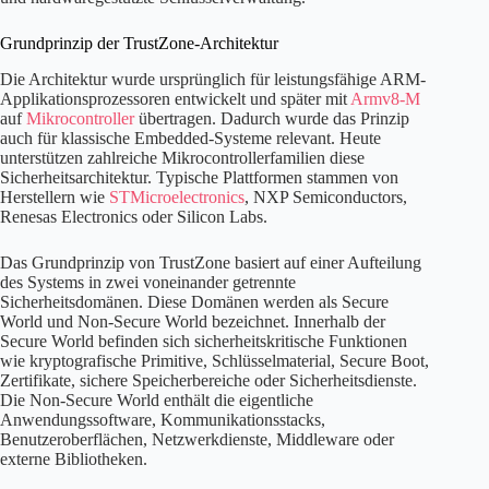
Grundprinzip der TrustZone-Architektur
Die Architektur wurde ursprünglich für leistungsfähige ARM-
Applikationsprozessoren entwickelt und später mit
Armv8-M
auf
Mikrocontroller
übertragen. Dadurch wurde das Prinzip
auch für klassische Embedded-Systeme relevant. Heute
unterstützen zahlreiche Mikrocontrollerfamilien diese
Sicherheitsarchitektur. Typische Plattformen stammen von
Herstellern wie
STMicroelectronics
, NXP Semiconductors,
Renesas Electronics oder Silicon Labs.
Das Grundprinzip von TrustZone basiert auf einer Aufteilung
des Systems in zwei voneinander getrennte
Sicherheitsdomänen. Diese Domänen werden als Secure
World und Non-Secure World bezeichnet. Innerhalb der
Secure World befinden sich sicherheitskritische Funktionen
wie kryptografische Primitive, Schlüsselmaterial, Secure Boot,
Zertifikate, sichere Speicherbereiche oder Sicherheitsdienste.
Die Non-Secure World enthält die eigentliche
Anwendungssoftware, Kommunikationsstacks,
Benutzeroberflächen, Netzwerkdienste, Middleware oder
externe Bibliotheken.