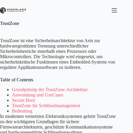
Zum
Inhalt
springen
TrustZone
TrustZone ist eine Sicherheitsarchitektur von Arm zur
hardwaregestützten Trennung unterschiedlicher
Sicherheitsbereiche innerhalb eines Prozessors oder
Mikrocontrollers. Die Technologie wird eingesetzt, um
sicherheitskritische Funktionen eines Embedded-Systems von
regulärer Applikationssoftware zu isolieren.
Table of Contents
Grundprinzip der TrustZone-Architektur
Anwendung und UseCases
Secure Boot
TrustZone für Schlüsselmanagement
Bedeutung
In modernen vernetzten Elektroniksystemen gehört TrustZone
zu den wichtigsten Grundlagen für sichere
Firmwarearchitekturen, geschützte Kommunikationssysteme
und hardwaregestützte Schlüsselverwaltung.