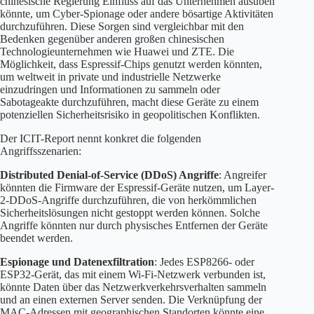
chinesische Regierung Einfluss auf das Unternehmen ausüben
könnte, um Cyber-Spionage oder andere bösartige Aktivitäten
durchzuführen. Diese Sorgen sind vergleichbar mit den
Bedenken gegenüber anderen großen chinesischen
Technologieunternehmen wie Huawei und ZTE. Die
Möglichkeit, dass Espressif-Chips genutzt werden könnten,
um weltweit in private und industrielle Netzwerke
einzudringen und Informationen zu sammeln oder
Sabotageakte durchzuführen, macht diese Geräte zu einem
potenziellen Sicherheitsrisiko in geopolitischen Konflikten.
Der ICIT-Report nennt konkret die folgenden
Angriffsszenarien:
Distributed Denial-of-Service (DDoS) Angriffe
: Angreifer
könnten die Firmware der Espressif-Geräte nutzen, um Layer-
2-DDoS-Angriffe durchzuführen, die von herkömmlichen
Sicherheitslösungen nicht gestoppt werden können. Solche
Angriffe könnten nur durch physisches Entfernen der Geräte
beendet werden.
Espionage und Datenexfiltration
: Jedes ESP8266- oder
ESP32-Gerät, das mit einem Wi-Fi-Netzwerk verbunden ist,
könnte Daten über das Netzwerkverkehrsverhalten sammeln
und an einen externen Server senden. Die Verknüpfung der
MAC-Adressen mit geographischen Standorten könnte eine