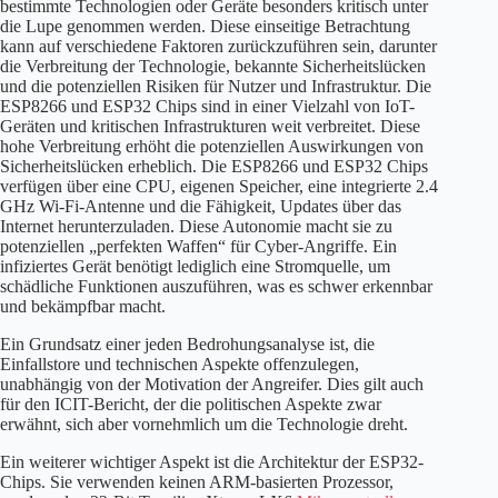
bestimmte Technologien oder Geräte besonders kritisch unter
die Lupe genommen werden. Diese einseitige Betrachtung
kann auf verschiedene Faktoren zurückzuführen sein, darunter
die Verbreitung der Technologie, bekannte Sicherheitslücken
und die potenziellen Risiken für Nutzer und Infrastruktur. Die
ESP8266 und ESP32 Chips sind in einer Vielzahl von IoT-
Geräten und kritischen Infrastrukturen weit verbreitet. Diese
hohe Verbreitung erhöht die potenziellen Auswirkungen von
Sicherheitslücken erheblich. Die ESP8266 und ESP32 Chips
verfügen über eine CPU, eigenen Speicher, eine integrierte 2.4
GHz Wi-Fi-Antenne und die Fähigkeit, Updates über das
Internet herunterzuladen. Diese Autonomie macht sie zu
potenziellen „perfekten Waffen“ für Cyber-Angriffe. Ein
infiziertes Gerät benötigt lediglich eine Stromquelle, um
schädliche Funktionen auszuführen, was es schwer erkennbar
und bekämpfbar macht.
Ein Grundsatz einer jeden Bedrohungsanalyse ist, die
Einfallstore und technischen Aspekte offenzulegen,
unabhängig von der Motivation der Angreifer. Dies gilt auch
für den ICIT-Bericht, der die politischen Aspekte zwar
erwähnt, sich aber vornehmlich um die Technologie dreht.
Ein weiterer wichtiger Aspekt ist die Architektur der ESP32-
Chips. Sie verwenden keinen ARM-basierten Prozessor,