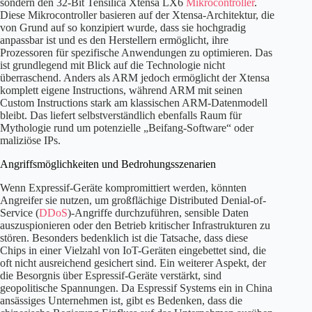
sondern den 32-Bit Tensilica Xtensa LX6
Mikrocontroller
.
Diese Mikrocontroller basieren auf der Xtensa-Architektur, die
von Grund auf so konzipiert wurde, dass sie hochgradig
anpassbar ist und es den Herstellern ermöglicht, ihre
Prozessoren für spezifische Anwendungen zu optimieren. Das
ist grundlegend mit Blick auf die Technologie nicht
überraschend. Anders als ARM jedoch ermöglicht der Xtensa
komplett eigene Instructions, während ARM mit seinen
Custom Instructions stark am klassischen ARM-Datenmodell
bleibt. Das liefert selbstverständlich ebenfalls Raum für
Mythologie rund um potenzielle „Beifang-Software“ oder
maliziöse IPs.
Angriffsmöglichkeiten und Bedrohungsszenarien
Wenn Expressif-Geräte kompromittiert werden, könnten
Angreifer sie nutzen, um großflächige Distributed Denial-of-
Service (
DDoS
)-Angriffe durchzuführen, sensible Daten
auszuspionieren oder den Betrieb kritischer Infrastrukturen zu
stören. Besonders bedenklich ist die Tatsache, dass diese
Chips in einer Vielzahl von IoT-Geräten eingebettet sind, die
oft nicht ausreichend gesichert sind. Ein weiterer Aspekt, der
die Besorgnis über Espressif-Geräte verstärkt, sind
geopolitische Spannungen. Da Espressif Systems ein in China
ansässiges Unternehmen ist, gibt es Bedenken, dass die