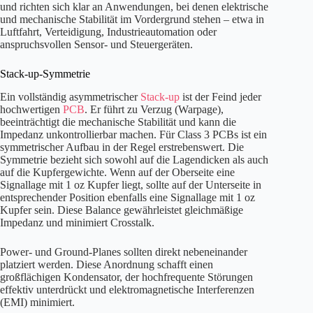
und richten sich klar an Anwendungen, bei denen elektrische
und mechanische Stabilität im Vordergrund stehen – etwa in
Luftfahrt, Verteidigung, Industrieautomation oder
anspruchsvollen Sensor- und Steuergeräten.
Stack-up-Symmetrie
Ein vollständig asymmetrischer
Stack-up
ist der Feind jeder
hochwertigen
PCB
. Er führt zu Verzug (Warpage),
beeinträchtigt die mechanische Stabilität und kann die
Impedanz unkontrollierbar machen. Für Class 3 PCBs ist ein
symmetrischer Aufbau in der Regel erstrebenswert. Die
Symmetrie bezieht sich sowohl auf die Lagendicken als auch
auf die Kupfergewichte. Wenn auf der Oberseite eine
Signallage mit 1 oz Kupfer liegt, sollte auf der Unterseite in
entsprechender Position ebenfalls eine Signallage mit 1 oz
Kupfer sein. Diese Balance gewährleistet gleichmäßige
Impedanz und minimiert Crosstalk.
Power- und Ground-Planes sollten direkt nebeneinander
platziert werden. Diese Anordnung schafft einen
großflächigen Kondensator, der hochfrequente Störungen
effektiv unterdrückt und elektromagnetische Interferenzen
(EMI) minimiert.