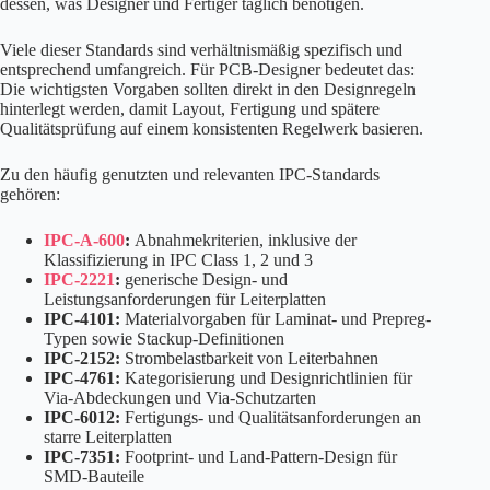
dessen, was Designer und Fertiger täglich benötigen.
Viele dieser Standards sind verhältnismäßig spezifisch und
entsprechend umfangreich. Für PCB-Designer bedeutet das:
Die wichtigsten Vorgaben sollten direkt in den Designregeln
hinterlegt werden, damit Layout, Fertigung und spätere
Qualitätsprüfung auf einem konsistenten Regelwerk basieren.
Zu den häufig genutzten und relevanten IPC-Standards
gehören:
IPC-A-600
:
Abnahmekriterien, inklusive der
Klassifizierung in IPC Class 1, 2 und 3
IPC-2221
:
generische Design- und
Leistungsanforderungen für Leiterplatten
IPC-4101:
Materialvorgaben für Laminat- und Prepreg-
Typen sowie Stackup-Definitionen
IPC-2152:
Strombelastbarkeit von Leiterbahnen
IPC-4761:
Kategorisierung und Designrichtlinien für
Via-Abdeckungen und Via-Schutzarten
IPC-6012:
Fertigungs- und Qualitätsanforderungen an
starre Leiterplatten
IPC-7351:
Footprint- und Land-Pattern-Design für
SMD-Bauteile