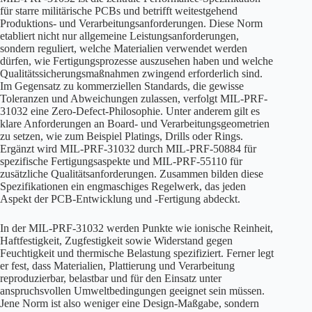
für starre militärische PCBs und betrifft weitestgehend
Produktions- und Verarbeitungsanforderungen. Diese Norm
etabliert nicht nur allgemeine Leistungsanforderungen,
sondern reguliert, welche Materialien verwendet werden
dürfen, wie Fertigungsprozesse auszusehen haben und welche
Qualitätssicherungsmaßnahmen zwingend erforderlich sind.
Im Gegensatz zu kommerziellen Standards, die gewisse
Toleranzen und Abweichungen zulassen, verfolgt MIL-PRF-
31032 eine Zero-Defect-Philosophie. Unter anderem gilt es
klare Anforderungen an Board- und Verarbeitungsgeometrien
zu setzen, wie zum Beispiel Platings, Drills oder Rings.
Ergänzt wird MIL-PRF-31032 durch MIL-PRF-50884 für
spezifische Fertigungsaspekte und MIL-PRF-55110 für
zusätzliche Qualitätsanforderungen. Zusammen bilden diese
Spezifikationen ein engmaschiges Regelwerk, das jeden
Aspekt der PCB-Entwicklung und -Fertigung abdeckt.
In der MIL-PRF-31032 werden Punkte wie ionische Reinheit,
Haftfestigkeit, Zugfestigkeit sowie Widerstand gegen
Feuchtigkeit und thermische Belastung spezifiziert. Ferner legt
er fest, dass Materialien, Plattierung und Verarbeitung
reproduzierbar, belastbar und für den Einsatz unter
anspruchsvollen Umweltbedingungen geeignet sein müssen.
Jene Norm ist also weniger eine Design-Maßgabe, sondern