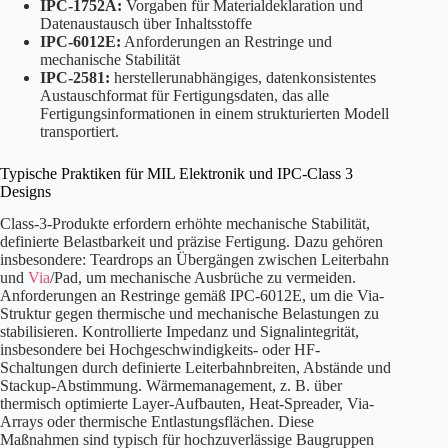
IPC-1752A:
Vorgaben für Materialdeklaration und
Datenaustausch über Inhaltsstoffe
IPC-6012E:
Anforderungen an Restringe und
mechanische Stabilität
IPC-2581:
herstellerunabhängiges, datenkonsistentes
Austauschformat für Fertigungsdaten, das alle
Fertigungsinformationen in einem strukturierten Modell
transportiert.
Typische Praktiken für MIL Elektronik und IPC-Class 3
Designs
Class-3-Produkte erfordern erhöhte mechanische Stabilität,
definierte Belastbarkeit und präzise Fertigung. Dazu gehören
insbesondere: Teardrops an Übergängen zwischen Leiterbahn
und
Via
/Pad, um mechanische Ausbrüche zu vermeiden.
Anforderungen an Restringe gemäß IPC-6012E, um die Via-
Struktur gegen thermische und mechanische Belastungen zu
stabilisieren. Kontrollierte Impedanz und Signalintegrität,
insbesondere bei Hochgeschwindigkeits- oder HF-
Schaltungen durch definierte Leiterbahnbreiten, Abstände und
Stackup-Abstimmung. Wärmemanagement, z. B. über
thermisch optimierte Layer-Aufbauten, Heat-Spreader, Via-
Arrays oder thermische Entlastungsflächen. Diese
Maßnahmen sind typisch für hochzuverlässige Baugruppen