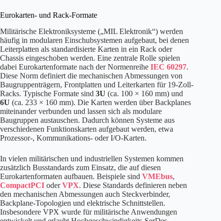
Eurokarten- und Rack-Formate
Militärische Elektroniksysteme („MIL Elektronik“) werden
häufig in modularen Einschubsystemen aufgebaut, bei denen
Leiterplatten als standardisierte Karten in ein Rack oder
Chassis eingeschoben werden. Eine zentrale Rolle spielen
dabei Eurokartenformate nach der Normenreihe
IEC 60297
.
Diese Norm definiert die mechanischen Abmessungen von
Baugruppenträgern, Frontplatten und Leiterkarten für 19-Zoll-
Racks. Typische Formate sind
3U
(ca. 100 × 160 mm) und
6U
(ca. 233 × 160 mm). Die Karten werden über Backplanes
miteinander verbunden und lassen sich als modulare
Baugruppen austauschen. Dadurch können Systeme aus
verschiedenen Funktionskarten aufgebaut werden, etwa
Prozessor-, Kommunikations- oder I/O-Karten.
In vielen militärischen und industriellen Systemen kommen
zusätzlich Busstandards zum Einsatz, die auf diesen
Eurokartenformaten aufbauen. Beispiele sind
VMEbus
,
CompactPCI
oder
VPX
. Diese Standards definieren neben
den mechanischen Abmessungen auch Steckverbinder,
Backplane-Topologien und elektrische Schnittstellen.
Insbesondere VPX wurde für militärische Anwendungen
entwickelt und erlaubt Hochgeschwindigkeits-SerDes-